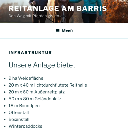
Zum
REITANLAGE AM BARRIS
Inhalt
Den Weg mit Pferden gehen.
springen
Menü
INFRASTRUKTUR
Unsere Anlage bietet
9 ha Weidefläche
20 m x 40 m lichtdurchflutete Reithalle
20 m x 60 m Außenreitplatz
50 m x 80 m Geländeplatz
18 m Roundpen
Offenstall
Boxenstall
Winterpaddocks