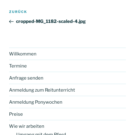
Beitragsnavigation
Vorheriger
ZURÜCK
Beitrag
cropped-MG_1182-scaled-4.jpg
Willkommen
Termine
Anfrage senden
Anmeldung zum Reitunterricht
Anmeldung Ponywochen
Preise
Wie wir arbeiten
Umgang mit dem Pferd